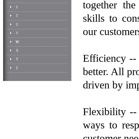
together the
S
skills to co
T
U
our customer
V
W
X
Efficiency -
Y
Z
better. All p
driven by imp
Flexibility -
ways to resp
customer nee