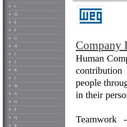
C
D
E
F
G
Company P
H
I
Human Compan
J
contribution
K
L
people throug
M
in their pers
N
O
P
Teamwork -
Q
R