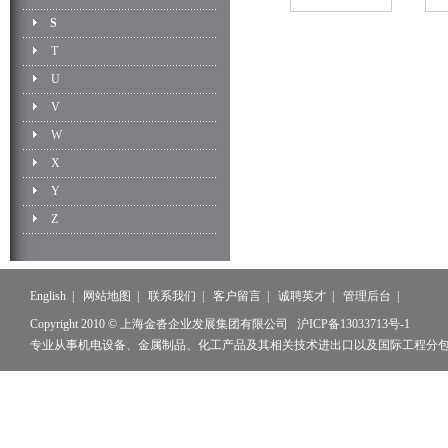
S
T
U
V
W
X
Y
Z
English
|
网站地图
|
联系我们
|
客户留言
|
诚聘英才
|
管理后台
|
Copyright 2010 © 上海金沓企业发展集团有限公司
沪ICP备13033713号-1
专业从事机电设备、金属制品、化工产品及其相关技术进出口以及国际工程分