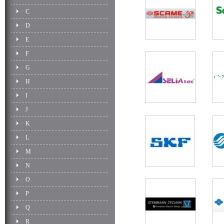
C
D
E
F
G
H
I
J
K
L
M
N
O
P
Q
R